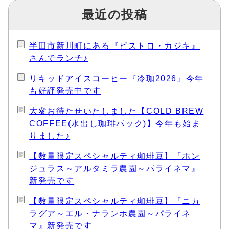
最近の投稿
半田市新川町にある『ビストロ・カジキ』
さんでランチ♪
リキッドアイスコーヒー『冷珈2026』今年
も好評発売中です
大変お待たせいたしました【COLD BREW
COFFEE(水出し珈琲パック)】今年も始ま
りました♪
【数量限定スペシャルティ珈琲豆】『ホン
ジュラス～アルタミラ農園～パライネマ』
新発売です
【数量限定スペシャルティ珈琲豆】『ニカ
ラグア～エル・ナランホ農園～パライネ
マ』新発売です