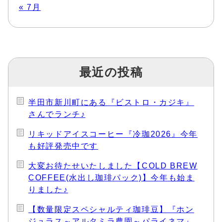
« 7月
最近の投稿
半田市新川町にある『ビストロ・カジキ』
さんでランチ♪
リキッドアイスコーヒー『冷珈2026』今年
も好評発売中です
大変お待たせいたしました【COLD BREW
COFFEE(水出し珈琲パック)】今年も始ま
りました♪
【数量限定スペシャルティ珈琲豆】『ホン
ジュラス～アルタミラ農園～パライネマ』