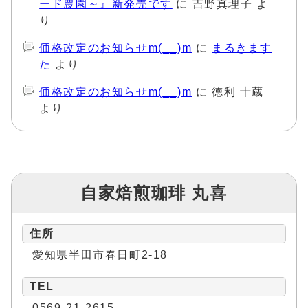
ード農園～』新発売です
に
吉野真理子
よ
り
価格改定のお知らせm(__)m
に
まるきます
た
より
価格改定のお知らせm(__)m
に
徳利 十蔵
より
自家焙煎珈琲 丸喜
住所
愛知県半田市春日町2-18
TEL
0569-21-2615