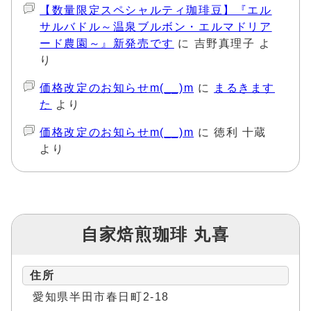
【数量限定スペシャルティ珈琲豆】『エル
サルバドル～温泉ブルボン・エルマドリア
ード農園～』新発売です
に
吉野真理子
よ
り
価格改定のお知らせm(__)m
に
まるきます
た
より
価格改定のお知らせm(__)m
に
徳利 十蔵
より
自家焙煎珈琲 丸喜
住所
愛知県半田市春日町2-18