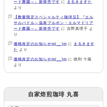
ード農園～』新発売です
に
まるきますた
より
【数量限定スペシャルティ珈琲豆】『エル
サルバドル～温泉ブルボン・エルマドリア
ード農園～』新発売です
に
吉野真理子
よ
り
価格改定のお知らせm(__)m
に
まるきます
た
より
価格改定のお知らせm(__)m
に
徳利 十蔵
より
自家焙煎珈琲 丸喜