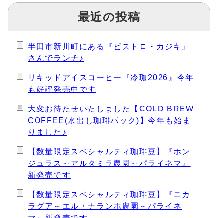
最近の投稿
半田市新川町にある『ビストロ・カジキ』
さんでランチ♪
リキッドアイスコーヒー『冷珈2026』今年
も好評発売中です
大変お待たせいたしました【COLD BREW
COFFEE(水出し珈琲パック)】今年も始ま
りました♪
【数量限定スペシャルティ珈琲豆】『ホン
ジュラス～アルタミラ農園～パライネマ』
新発売です
【数量限定スペシャルティ珈琲豆】『ニカ
ラグア～エル・ナランホ農園～パライネ
マ』新発売です