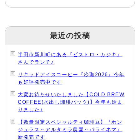
最近の投稿
半田市新川町にある『ビストロ・カジキ』
さんでランチ♪
リキッドアイスコーヒー『冷珈2026』今年
も好評発売中です
大変お待たせいたしました【COLD BREW
COFFEE(水出し珈琲パック)】今年も始ま
りました♪
【数量限定スペシャルティ珈琲豆】『ホン
ジュラス～アルタミラ農園～パライネマ』
新発売です