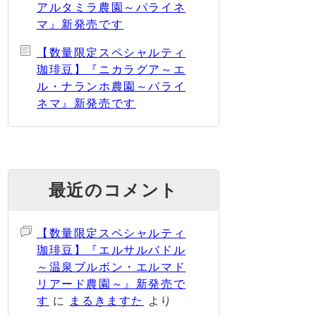
アルタミラ農園～パライネ
マ』新発売です
【数量限定スペシャルティ
珈琲豆】『ニカラグア～エ
ル・ナランホ農園～パライ
ネマ』新発売です
最近のコメント
【数量限定スペシャルティ
珈琲豆】『エルサルバドル
～温泉ブルボン・エルマド
リアード農園～』新発売で
す
に
まるきますた
より