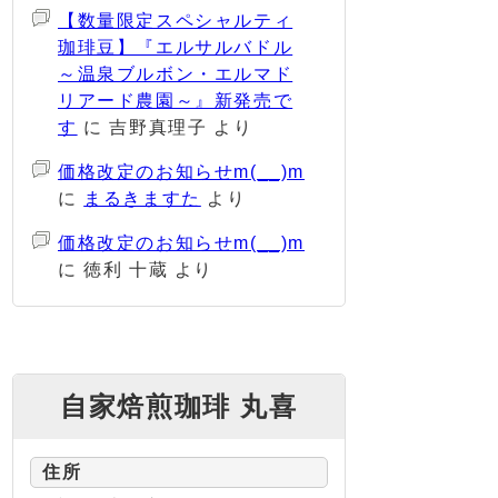
【数量限定スペシャルティ
珈琲豆】『エルサルバドル
～温泉ブルボン・エルマド
リアード農園～』新発売で
す
に
吉野真理子
より
価格改定のお知らせm(__)m
に
まるきますた
より
価格改定のお知らせm(__)m
に
徳利 十蔵
より
自家焙煎珈琲 丸喜
住所