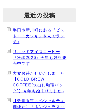
最近の投稿
半田市新川町にある『ビス
トロ・カジキ』さんでラン
チ♪
リキッドアイスコーヒー
『冷珈2026』今年も好評発
売中です
大変お待たせいたしました
【COLD BREW
COFFEE(水出し珈琲パッ
ク)】今年も始まりました♪
【数量限定スペシャルティ
珈琲豆】『ホンジュラス～