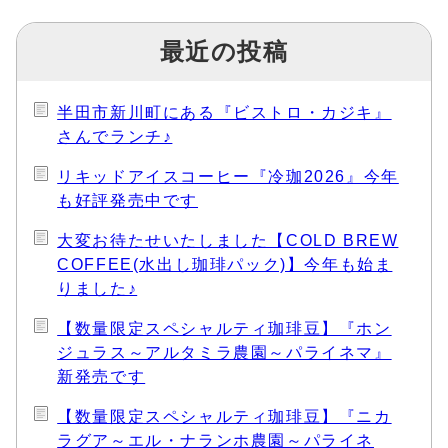
最近の投稿
半田市新川町にある『ビストロ・カジキ』
さんでランチ♪
リキッドアイスコーヒー『冷珈2026』今年
も好評発売中です
大変お待たせいたしました【COLD BREW
COFFEE(水出し珈琲パック)】今年も始ま
りました♪
【数量限定スペシャルティ珈琲豆】『ホン
ジュラス～アルタミラ農園～パライネマ』
新発売です
【数量限定スペシャルティ珈琲豆】『ニカ
ラグア～エル・ナランホ農園～パライネ