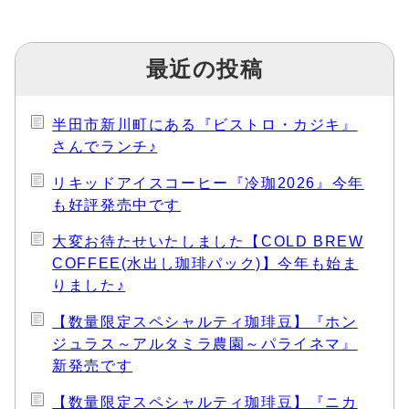
最近の投稿
半田市新川町にある『ビストロ・カジキ』
さんでランチ♪
リキッドアイスコーヒー『冷珈2026』今年
も好評発売中です
大変お待たせいたしました【COLD BREW
COFFEE(水出し珈琲パック)】今年も始ま
りました♪
【数量限定スペシャルティ珈琲豆】『ホン
ジュラス～アルタミラ農園～パライネマ』
新発売です
【数量限定スペシャルティ珈琲豆】『ニカ