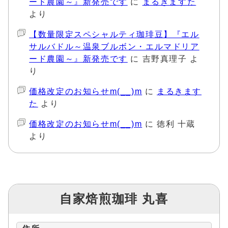
ード農園～』新発売です
に
まるきますた
より
【数量限定スペシャルティ珈琲豆】『エル
サルバドル～温泉ブルボン・エルマドリア
ード農園～』新発売です
に
吉野真理子
よ
り
価格改定のお知らせm(__)m
に
まるきます
た
より
価格改定のお知らせm(__)m
に
徳利 十蔵
より
自家焙煎珈琲 丸喜