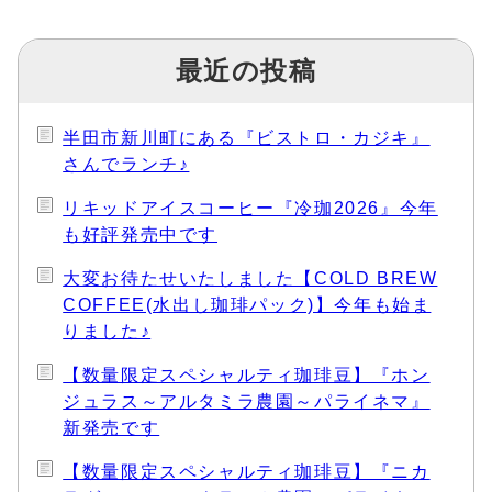
最近の投稿
半田市新川町にある『ビストロ・カジキ』
さんでランチ♪
リキッドアイスコーヒー『冷珈2026』今年
も好評発売中です
大変お待たせいたしました【COLD BREW
COFFEE(水出し珈琲パック)】今年も始ま
りました♪
【数量限定スペシャルティ珈琲豆】『ホン
ジュラス～アルタミラ農園～パライネマ』
新発売です
【数量限定スペシャルティ珈琲豆】『ニカ