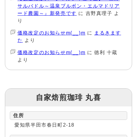
サルバドル～温泉ブルボン・エルマドリア
ード農園～』新発売です
に
吉野真理子
よ
り
価格改定のお知らせm(__)m
に
まるきます
た
より
価格改定のお知らせm(__)m
に
徳利 十蔵
より
自家焙煎珈琲 丸喜
住所
愛知県半田市春日町2-18