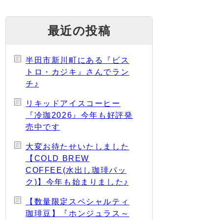
最近の投稿
半田市新川町にある『ビス
トロ・カジキ』さんでラン
チ♪
リキッドアイスコーヒー
『冷珈2026』今年も好評発
売中です
大変お待たせいたしました
【COLD BREW
COFFEE(水出し珈琲パッ
ク)】今年も始まりました♪
【数量限定スペシャルティ
珈琲豆】『ホンジュラス～