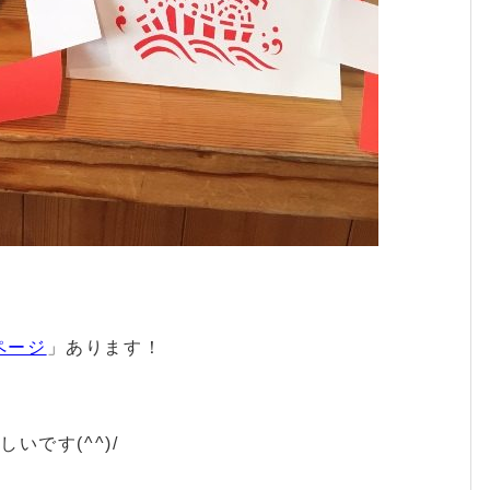
ページ
」あります！
です(^^)/