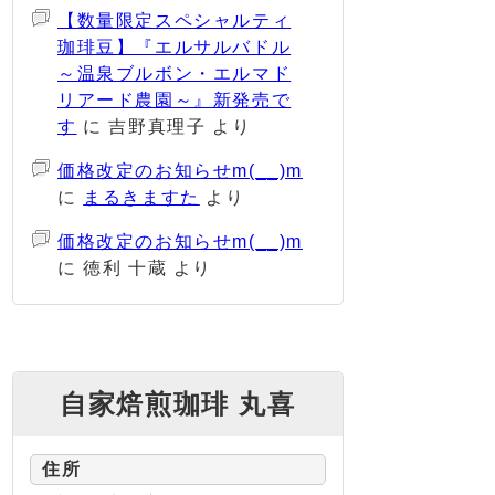
【数量限定スペシャルティ
珈琲豆】『エルサルバドル
～温泉ブルボン・エルマド
リアード農園～』新発売で
す
に
吉野真理子
より
価格改定のお知らせm(__)m
に
まるきますた
より
価格改定のお知らせm(__)m
に
徳利 十蔵
より
自家焙煎珈琲 丸喜
住所