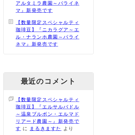
アルタミラ農園～パライネ
マ』新発売です
【数量限定スペシャルティ
珈琲豆】『ニカラグア～エ
ル・ナランホ農園～パライ
ネマ』新発売です
最近のコメント
【数量限定スペシャルティ
珈琲豆】『エルサルバドル
～温泉ブルボン・エルマド
リアード農園～』新発売で
す
に
まるきますた
より