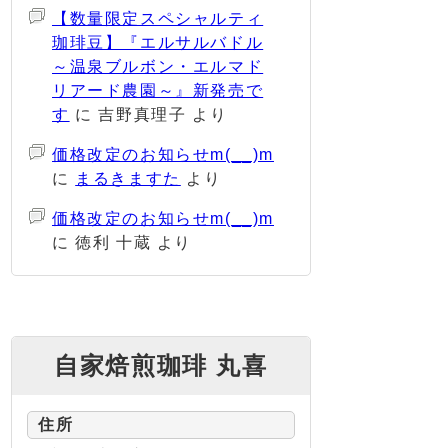
【数量限定スペシャルティ
珈琲豆】『エルサルバドル
～温泉ブルボン・エルマド
リアード農園～』新発売で
す
に
吉野真理子
より
価格改定のお知らせm(__)m
に
まるきますた
より
価格改定のお知らせm(__)m
に
徳利 十蔵
より
自家焙煎珈琲 丸喜
住所