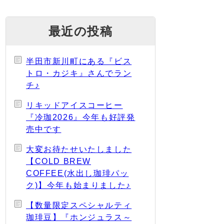
最近の投稿
半田市新川町にある『ビス
トロ・カジキ』さんでラン
チ♪
リキッドアイスコーヒー
『冷珈2026』今年も好評発
売中です
大変お待たせいたしました
【COLD BREW
COFFEE(水出し珈琲パッ
ク)】今年も始まりました♪
【数量限定スペシャルティ
珈琲豆】『ホンジュラス～