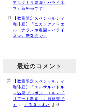
アルタミラ農園～パライネ
マ』新発売です
【数量限定スペシャルティ
珈琲豆】『ニカラグア～エ
ル・ナランホ農園～パライ
ネマ』新発売です
最近のコメント
【数量限定スペシャルティ
珈琲豆】『エルサルバドル
～温泉ブルボン・エルマド
リアード農園～』新発売で
す
に
まるきますた
より