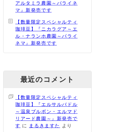
アルタミラ農園～パライネ
マ』新発売です
【数量限定スペシャルティ
珈琲豆】『ニカラグア～エ
ル・ナランホ農園～パライ
ネマ』新発売です
最近のコメント
【数量限定スペシャルティ
珈琲豆】『エルサルバドル
～温泉ブルボン・エルマド
リアード農園～』新発売で
す
に
まるきますた
より