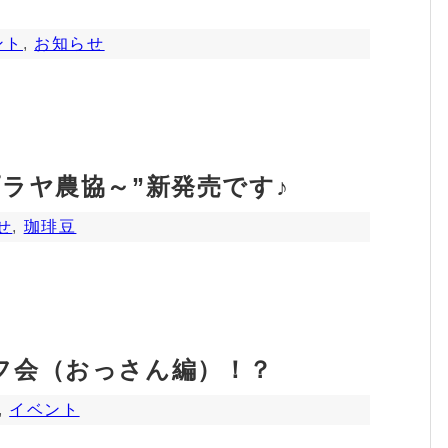
ント
,
お知らせ
ラヤ農協～”新発売です♪
せ
,
珈琲豆
フ会（おっさん編）！？
,
イベント