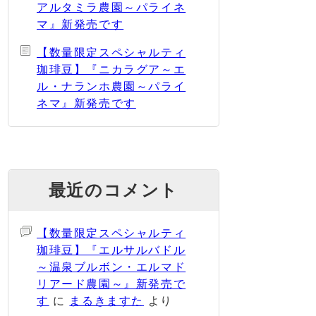
アルタミラ農園～パライネ
マ』新発売です
【数量限定スペシャルティ
珈琲豆】『ニカラグア～エ
ル・ナランホ農園～パライ
ネマ』新発売です
最近のコメント
【数量限定スペシャルティ
珈琲豆】『エルサルバドル
～温泉ブルボン・エルマド
リアード農園～』新発売で
す
に
まるきますた
より