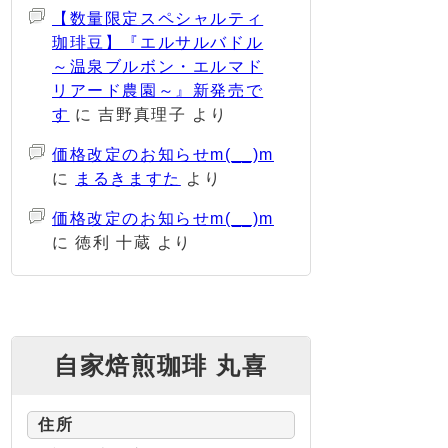
【数量限定スペシャルティ
珈琲豆】『エルサルバドル
～温泉ブルボン・エルマド
リアード農園～』新発売で
す
に
吉野真理子
より
価格改定のお知らせm(__)m
に
まるきますた
より
価格改定のお知らせm(__)m
に
徳利 十蔵
より
自家焙煎珈琲 丸喜
住所