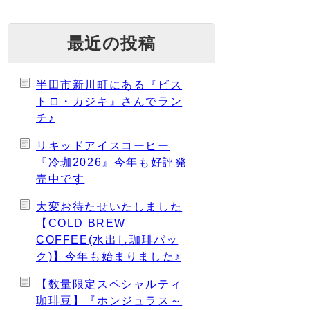
最近の投稿
半田市新川町にある『ビス
トロ・カジキ』さんでラン
チ♪
リキッドアイスコーヒー
『冷珈2026』今年も好評発
売中です
大変お待たせいたしました
【COLD BREW
COFFEE(水出し珈琲パッ
ク)】今年も始まりました♪
【数量限定スペシャルティ
珈琲豆】『ホンジュラス～