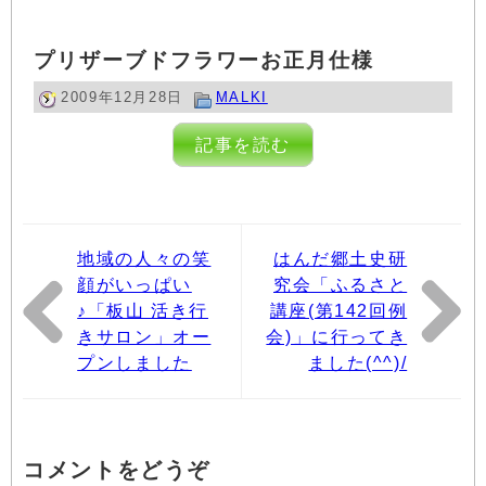
プリザーブドフラワーお正月仕様
2009年12月28日
MALKI
記事を読む
地域の人々の笑
はんだ郷土史研
顔がいっぱい
究会「ふるさと
♪「板山 活き行
講座(第142回例
きサロン」オー
会)」に行ってき
プンしました
ました(^^)/
コメントをどうぞ