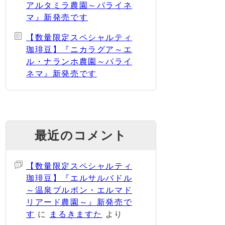
アルタミラ農園～パライネ
マ』新発売です
【数量限定スペシャルティ
珈琲豆】『ニカラグア～エ
ル・ナランホ農園～パライ
ネマ』新発売です
最近のコメント
【数量限定スペシャルティ
珈琲豆】『エルサルバドル
～温泉ブルボン・エルマド
リアード農園～』新発売で
す
に
まるきますた
より