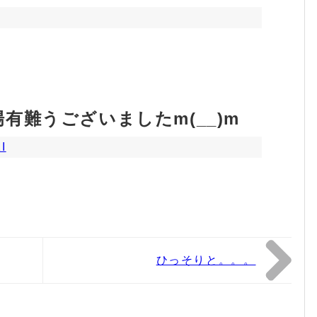
有難うございましたm(__)m
I
ひっそりと。。。