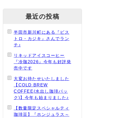
最近の投稿
半田市新川町にある『ビス
トロ・カジキ』さんでラン
チ♪
リキッドアイスコーヒー
『冷珈2026』今年も好評発
売中です
大変お待たせいたしました
【COLD BREW
COFFEE(水出し珈琲パッ
ク)】今年も始まりました♪
【数量限定スペシャルティ
珈琲豆】『ホンジュラス～