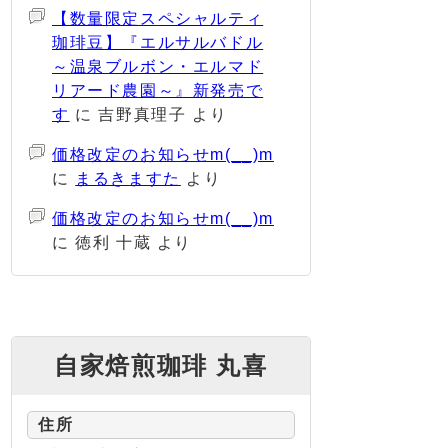
【数量限定スペシャルティ
珈琲豆】『エルサルバドル
～温泉ブルボン・エルマド
リアード農園～』新発売で
す
に
吉野真理子
より
価格改定のお知らせm(__)m
に
まるきますた
より
価格改定のお知らせm(__)m
に
徳利 十蔵
より
自家焙煎珈琲 丸喜
住所