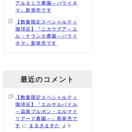
アルタミラ農園～パライネ
マ』新発売です
【数量限定スペシャルティ
珈琲豆】『ニカラグア～エ
ル・ナランホ農園～パライ
ネマ』新発売です
最近のコメント
【数量限定スペシャルティ
珈琲豆】『エルサルバドル
～温泉ブルボン・エルマド
リアード農園～』新発売で
す
に
まるきますた
より