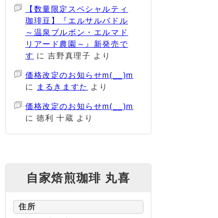
【数量限定スペシャルティ
珈琲豆】『エルサルバドル
～温泉ブルボン・エルマド
リアード農園～』新発売で
す
に
吉野真理子
より
価格改定のお知らせm(__)m
に
まるきますた
より
価格改定のお知らせm(__)m
に
徳利 十蔵
より
自家焙煎珈琲 丸喜
住所