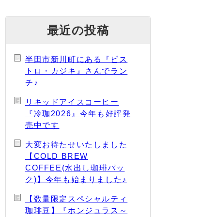
最近の投稿
半田市新川町にある『ビス
トロ・カジキ』さんでラン
チ♪
リキッドアイスコーヒー
『冷珈2026』今年も好評発
売中です
大変お待たせいたしました
【COLD BREW
COFFEE(水出し珈琲パッ
ク)】今年も始まりました♪
【数量限定スペシャルティ
珈琲豆】『ホンジュラス～