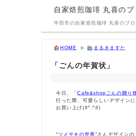
自家焙煎珈琲 丸喜のブ
半田市の自家焙煎珈琲 丸喜のブ
HOME
まるきますた
「ごんの年賀状」
今日、「
Cafe&shopごんの贈り
行った際、可愛らしいデザイン
お買い上げ(#^.^#)
“
ツメサキの世界
”さんデザインの