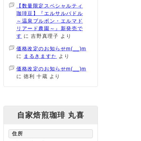
【数量限定スペシャルティ
珈琲豆】『エルサルバドル
～温泉ブルボン・エルマド
リアード農園～』新発売で
す
に
吉野真理子
より
価格改定のお知らせm(__)m
に
まるきますた
より
価格改定のお知らせm(__)m
に
徳利 十蔵
より
自家焙煎珈琲 丸喜
住所