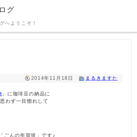
ログ
ログへようこそ！
2014年11月18日
まるきますた
物
」に珈琲豆の納品に
に思わず一目惚れして
「ごんの年賀状」です♪