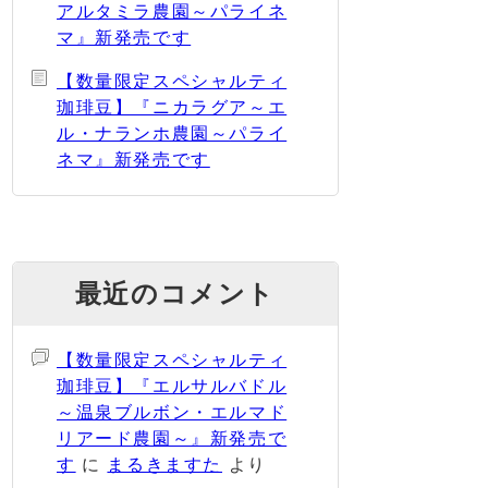
アルタミラ農園～パライネ
マ』新発売です
【数量限定スペシャルティ
珈琲豆】『ニカラグア～エ
ル・ナランホ農園～パライ
ネマ』新発売です
最近のコメント
【数量限定スペシャルティ
珈琲豆】『エルサルバドル
～温泉ブルボン・エルマド
リアード農園～』新発売で
す
に
まるきますた
より