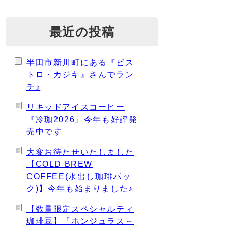
最近の投稿
半田市新川町にある『ビス
トロ・カジキ』さんでラン
チ♪
リキッドアイスコーヒー
『冷珈2026』今年も好評発
売中です
大変お待たせいたしました
【COLD BREW
COFFEE(水出し珈琲パッ
ク)】今年も始まりました♪
【数量限定スペシャルティ
珈琲豆】『ホンジュラス～