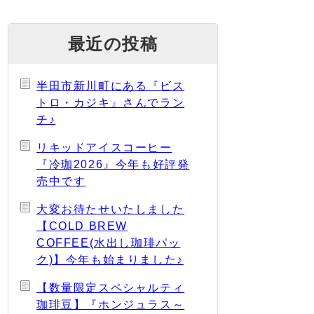
最近の投稿
半田市新川町にある『ビス
トロ・カジキ』さんでラン
チ♪
リキッドアイスコーヒー
『冷珈2026』今年も好評発
売中です
大変お待たせいたしました
【COLD BREW
COFFEE(水出し珈琲パッ
ク)】今年も始まりました♪
【数量限定スペシャルティ
珈琲豆】『ホンジュラス～