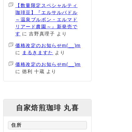
【数量限定スペシャルティ
珈琲豆】『エルサルバドル
～温泉ブルボン・エルマド
リアード農園～』新発売で
す
に
吉野真理子
より
価格改定のお知らせm(__)m
に
まるきますた
より
価格改定のお知らせm(__)m
に
徳利 十蔵
より
自家焙煎珈琲 丸喜
住所