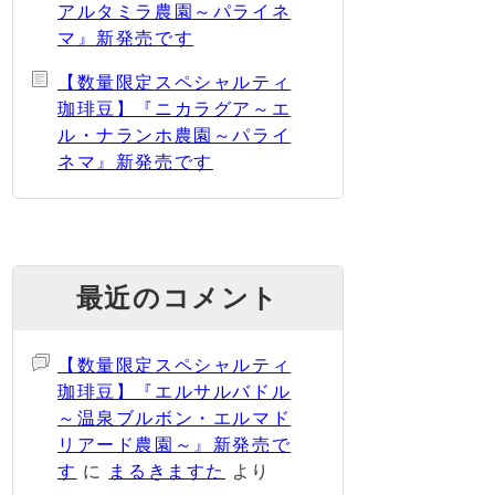
アルタミラ農園～パライネ
マ』新発売です
【数量限定スペシャルティ
珈琲豆】『ニカラグア～エ
ル・ナランホ農園～パライ
ネマ』新発売です
最近のコメント
【数量限定スペシャルティ
珈琲豆】『エルサルバドル
～温泉ブルボン・エルマド
リアード農園～』新発売で
す
に
まるきますた
より