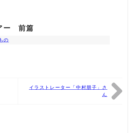
アー 前篇
もの
イラストレーター「中村朋子」さ
ん