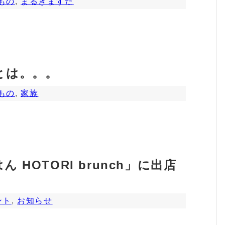
もの
,
まるきますた
とは。。。
もの
,
家族
HOTORI brunch」に出店
ント
,
お知らせ