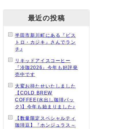
最近の投稿
半田市新川町にある『ビス
トロ・カジキ』さんでラン
チ♪
リキッドアイスコーヒー
『冷珈2026』今年も好評発
売中です
大変お待たせいたしました
【COLD BREW
COFFEE(水出し珈琲パッ
ク)】今年も始まりました♪
【数量限定スペシャルティ
珈琲豆】『ホンジュラス～