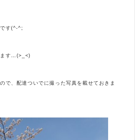
(^-^;
す…(>_<)
たので、配達ついでに撮った写真を載せておきま