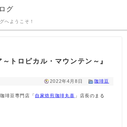
ログ
ログへようこそ！
ア～トロピカル・マウンテン～』
2022年4月8日
珈琲豆
ー珈琲豆専門店「
自家焙煎珈琲丸喜
」店長のまる