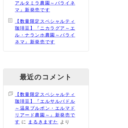
アルタミラ農園～パライネ
マ』新発売です
【数量限定スペシャルティ
珈琲豆】『ニカラグア～エ
ル・ナランホ農園～パライ
ネマ』新発売です
最近のコメント
【数量限定スペシャルティ
珈琲豆】『エルサルバドル
～温泉ブルボン・エルマド
リアード農園～』新発売で
す
に
まるきますた
より