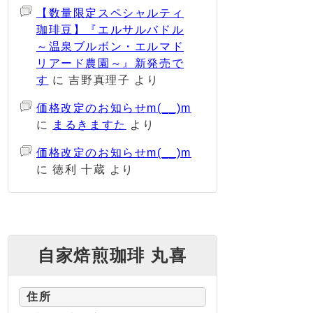
【数量限定スペシャルティ
珈琲豆】『エルサルバドル
～温泉ブルボン・エルマド
リアード農園～』新発売で
す
に
吉野真理子
より
価格改定のお知らせm(__)m
に
まるきますた
より
価格改定のお知らせm(__)m
に
徳利 十蔵
より
自家焙煎珈琲 丸喜
住所