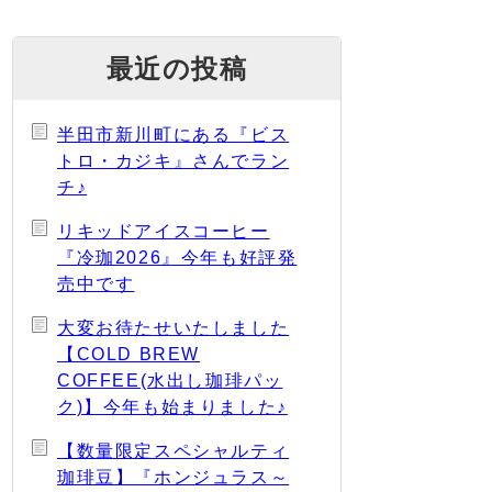
最近の投稿
半田市新川町にある『ビス
トロ・カジキ』さんでラン
チ♪
リキッドアイスコーヒー
『冷珈2026』今年も好評発
売中です
大変お待たせいたしました
【COLD BREW
COFFEE(水出し珈琲パッ
ク)】今年も始まりました♪
【数量限定スペシャルティ
珈琲豆】『ホンジュラス～