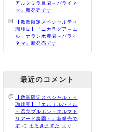
アルタミラ農園～パライネ
マ』新発売です
【数量限定スペシャルティ
珈琲豆】『ニカラグア～エ
ル・ナランホ農園～パライ
ネマ』新発売です
最近のコメント
【数量限定スペシャルティ
珈琲豆】『エルサルバドル
～温泉ブルボン・エルマド
リアード農園～』新発売で
す
に
まるきますた
より