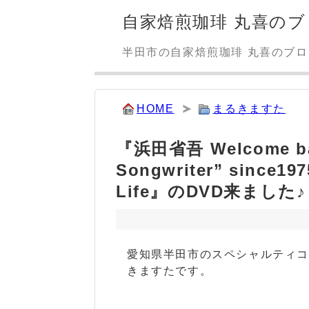
自家焙煎珈琲 丸喜のブ
半田市の自家焙煎珈琲 丸喜のブ
HOME
まるきますた
『浜田省吾 Welcome back
Songwriter” since
Life』のDVD来ました♪
愛知県半田市のスペシャルティ
きますたです。