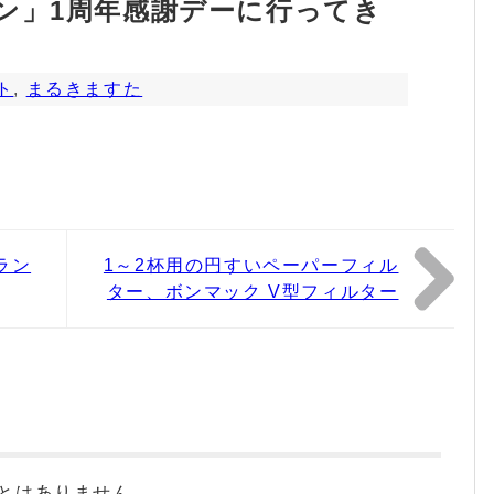
ン」1周年感謝デーに行ってき
ト
,
まるきますた
ラン
1～2杯用の円すいペーパーフィル
ター、ボンマック V型フィルター
とはありません。