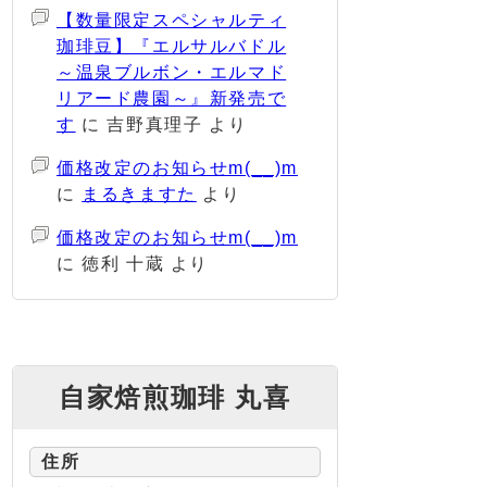
【数量限定スペシャルティ
珈琲豆】『エルサルバドル
～温泉ブルボン・エルマド
リアード農園～』新発売で
す
に
吉野真理子
より
価格改定のお知らせm(__)m
に
まるきますた
より
価格改定のお知らせm(__)m
に
徳利 十蔵
より
自家焙煎珈琲 丸喜
住所