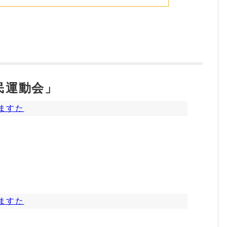
民運動会」
ますた
ますた