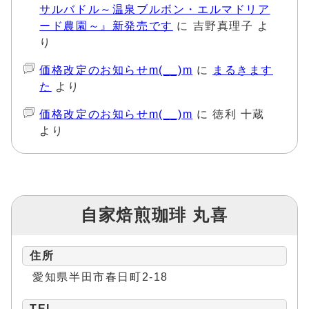
サルバドル～温泉ブルボン・エルマドリア
ード農園～』新発売です
に
吉野真理子
よ
り
価格改定のお知らせm(__)m
に
まるきます
た
より
価格改定のお知らせm(__)m
に
徳利 十蔵
より
自家焙煎珈琲 丸喜
住所
愛知県半田市春日町2-18
TEL